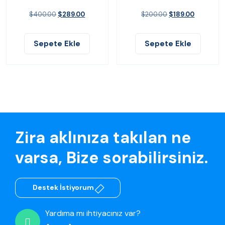
$
400.00
$
289.00
$
200.00
$
189.00
Sepete Ekle
Sepete Ekle
Zira aklınıza takılan ne
varsa, Bize sorabilirsiniz.
Destek İstiyorum
Yardıma mı ihtiyacınız var?