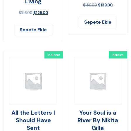
Living
$
150.00
$
139.00
$
156.00
$
125.00
Sepete Ekle
Sepete Ekle
İndirim!
İndirim!
All the Letters I
Your Soul is a
Should Have
River By Nikita
Sent
Gilla