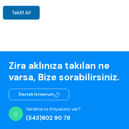
Teklif Al!
Zira aklınıza takılan ne
varsa, Bize sorabilirsiniz.
Destek İstiyorum
Yardıma mı ihtiyacınız var?
(543)802 90 78