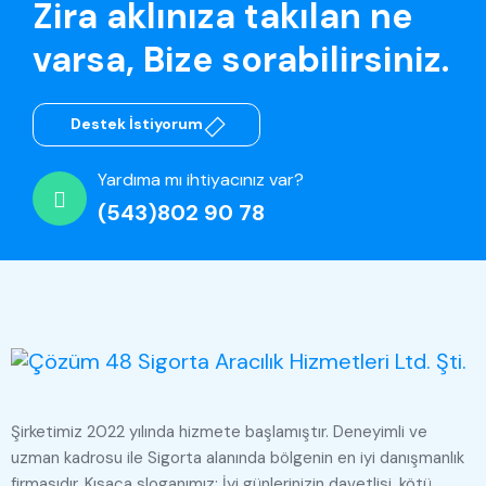
Zira aklınıza takılan ne
varsa, Bize sorabilirsiniz.
Destek İstiyorum
Yardıma mı ihtiyacınız var?
(543)802 90 78
Şirketimiz 2022 yılında hizmete başlamıştır. Deneyimli ve
uzman kadrosu ile Sigorta alanında bölgenin en iyi danışmanlık
firmasıdır. Kısaca sloganımız; İyi günlerinizin davetlisi, kötü