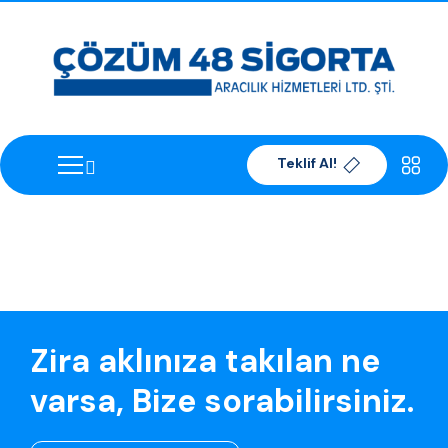
Teklif Al!
Zira aklınıza takılan ne
varsa, Bize sorabilirsiniz.