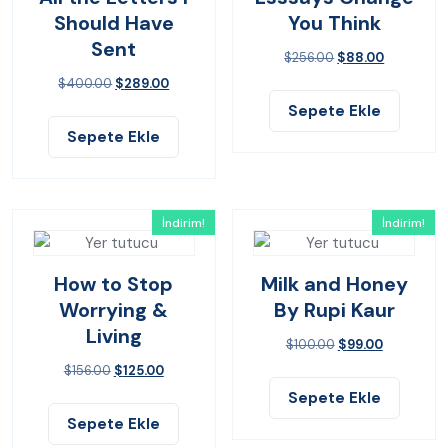
Should Have
You Think
Sent
$
256.00
$
88.00
$
400.00
$
289.00
Sepete Ekle
Sepete Ekle
İndirim!
İndirim!
How to Stop
Milk and Honey
Worrying &
By Rupi Kaur
Living
$
100.00
$
99.00
$
156.00
$
125.00
Sepete Ekle
Sepete Ekle