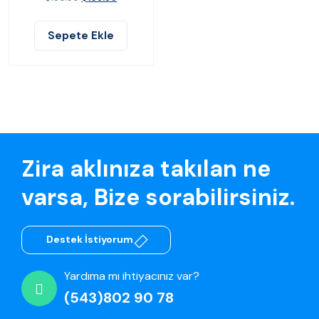
Sepete Ekle
Zira aklınıza takılan ne
varsa, Bize sorabilirsiniz.
Destek İstiyorum
Yardıma mı ihtiyacınız var?
(543)802 90 78