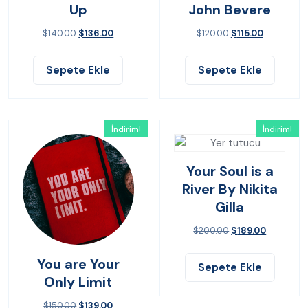
Up
John Bevere
$
140.00
$
136.00
$
120.00
$
115.00
Sepete Ekle
Sepete Ekle
İndirim!
İndirim!
Your Soul is a
River By Nikita
Gilla
$
200.00
$
189.00
You are Your
Sepete Ekle
Only Limit
$
150.00
$
139.00