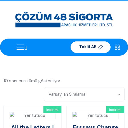
Teklif Al!
10 sonucun tümü gösteriliyor
İndirim!
İndirim!
All the Letters I
Esssays Change