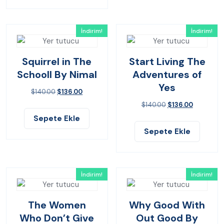
İndirim!
İndirim!
Squirrel in The
Start Living The
Schooll By Nimal
Adventures of
Yes
$
140.00
$
136.00
$
140.00
$
136.00
Sepete Ekle
Sepete Ekle
İndirim!
İndirim!
The Women
Why Good With
Who Don’t Give
Out Good By