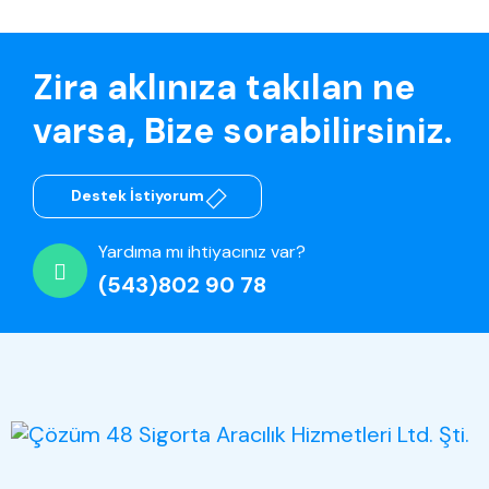
Zira aklınıza takılan ne
varsa, Bize sorabilirsiniz.
Destek İstiyorum
Yardıma mı ihtiyacınız var?
(543)802 90 78