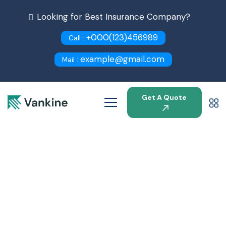
Looking for Best Insurance Company?
+000(123)456989
Call :
example@gmail.com
Mail :
Get A Quote